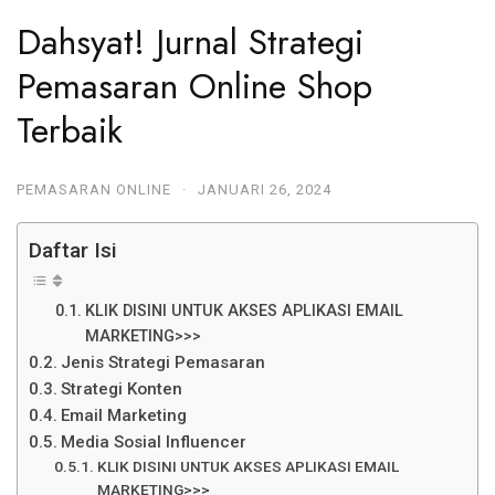
Dahsyat! Jurnal Strategi
Pemasaran Online Shop
Terbaik
PEMASARAN ONLINE
·
JANUARI 26, 2024
Daftar Isi
KLIK DISINI UNTUK AKSES APLIKASI EMAIL
MARKETING>>>
Jenis Strategi Pemasaran
Strategi Konten
Email Marketing
Media Sosial Influencer
KLIK DISINI UNTUK AKSES APLIKASI EMAIL
MARKETING>>>