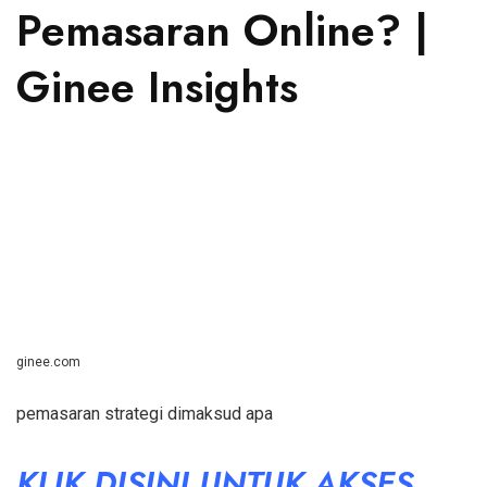
Pemasaran Online? |
Ginee Insights
ginee.com
pemasaran strategi dimaksud apa
KLIK DISINI UNTUK AKSES