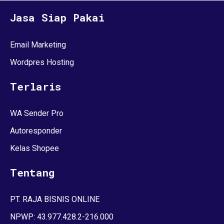
Jasa Siap Pakai
Email Marketing
Wordpres Hosting
Terlaris
WA Sender Pro
Autoresponder
Kelas Shopee
Tentang
PT. RAJA BISNIS ONLINE
NPWP: 43.977.428.2-216.000