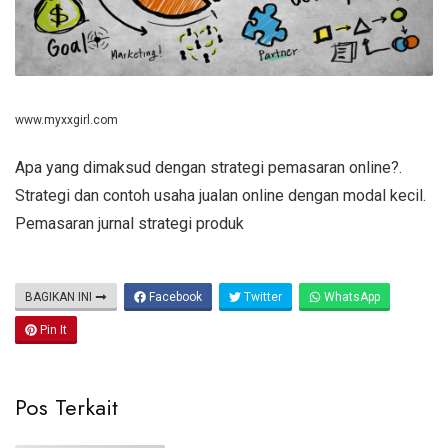
www.myxxgirl.com
Apa yang dimaksud dengan strategi pemasaran online?.
Strategi dan contoh usaha jualan online dengan modal kecil.
Pemasaran jurnal strategi produk
BAGIKAN INI
Facebook
Twitter
WhatsApp
Pin It
Pos Terkait