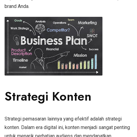
brand Anda.
Strategi Konten
Strategi pemasaran lainnya yang efektif adalah strategi
konten. Dalam era digital ini, konten menjadi sangat penting
untuk menarik perhatian audiens dan mendapatkan