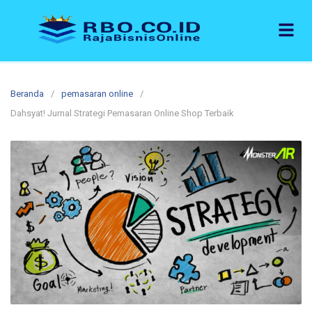
Beranda
pemasaran online
Dahsyat! Jurnal Strategi Pemasaran Online Shop Terbaik