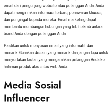
email dari pengunjung website atau pelanggan Anda, Anda
dapat mengirimkan informasi terbaru, penawaran khusus,
dan pengingat kepada mereka. Email marketing dapat
membantu membangun hubungan yang lebih akrab antara
brand Anda dengan pelanggan Anda.
Pastikan untuk menyusun email yang informatif dan
menarik. Gunakan desain yang menarik dan jangan lupa untuk
menyertakan tautan yang mengarahkan pelanggan Anda ke
halaman produk atau situs web Anda.
Media Sosial
Influencer