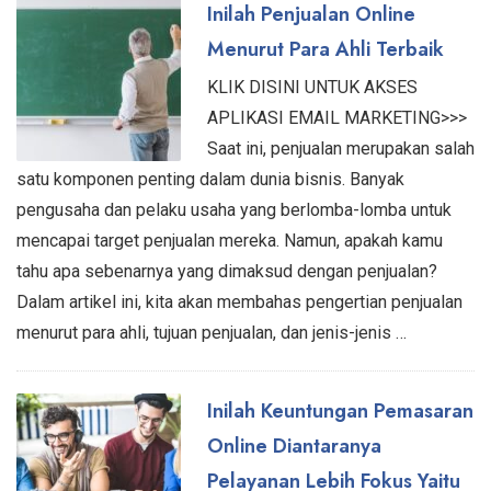
Inilah Penjualan Online
Menurut Para Ahli Terbaik
KLIK DISINI UNTUK AKSES
APLIKASI EMAIL MARKETING>>>
Saat ini, penjualan merupakan salah
satu komponen penting dalam dunia bisnis. Banyak
pengusaha dan pelaku usaha yang berlomba-lomba untuk
mencapai target penjualan mereka. Namun, apakah kamu
tahu apa sebenarnya yang dimaksud dengan penjualan?
Dalam artikel ini, kita akan membahas pengertian penjualan
menurut para ahli, tujuan penjualan, dan jenis-jenis …
Inilah Keuntungan Pemasaran
Online Diantaranya
Pelayanan Lebih Fokus Yaitu