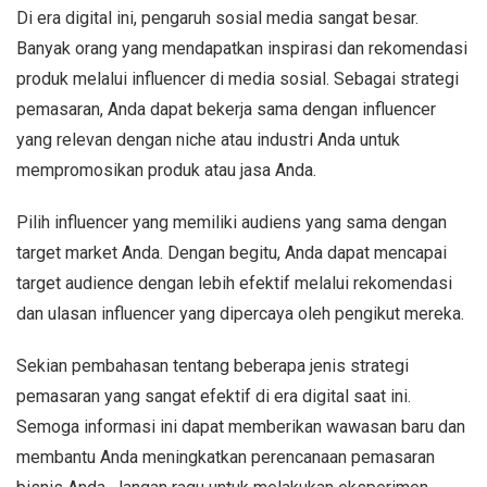
Di era digital ini, pengaruh sosial media sangat besar.
Banyak orang yang mendapatkan inspirasi dan rekomendasi
produk melalui influencer di media sosial. Sebagai strategi
pemasaran, Anda dapat bekerja sama dengan influencer
yang relevan dengan niche atau industri Anda untuk
mempromosikan produk atau jasa Anda.
Pilih influencer yang memiliki audiens yang sama dengan
target market Anda. Dengan begitu, Anda dapat mencapai
target audience dengan lebih efektif melalui rekomendasi
dan ulasan influencer yang dipercaya oleh pengikut mereka.
Sekian pembahasan tentang beberapa jenis strategi
pemasaran yang sangat efektif di era digital saat ini.
Semoga informasi ini dapat memberikan wawasan baru dan
membantu Anda meningkatkan perencanaan pemasaran