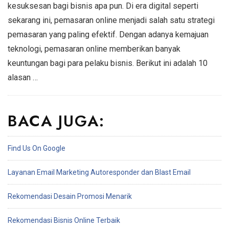
kesuksesan bagi bisnis apa pun. Di era digital seperti
sekarang ini, pemasaran online menjadi salah satu strategi
pemasaran yang paling efektif. Dengan adanya kemajuan
teknologi, pemasaran online memberikan banyak
keuntungan bagi para pelaku bisnis. Berikut ini adalah 10
alasan …
BACA JUGA:
Find Us On Google
Layanan Email Marketing Autoresponder dan Blast Email
Rekomendasi Desain Promosi Menarik
Rekomendasi Bisnis Online Terbaik