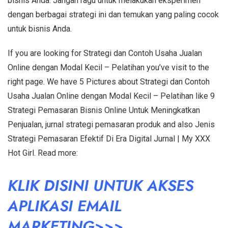
bisnis Anda. Jangan ragu untuk melakukan eksperimen
dengan berbagai strategi ini dan temukan yang paling cocok
untuk bisnis Anda.
If you are looking for Strategi dan Contoh Usaha Jualan
Online dengan Modal Kecil – Pelatihan you’ve visit to the
right page. We have 5 Pictures about Strategi dan Contoh
Usaha Jualan Online dengan Modal Kecil – Pelatihan like 9
Strategi Pemasaran Bisnis Online Untuk Meningkatkan
Penjualan, jurnal strategi pemasaran produk and also Jenis
Strategi Pemasaran Efektif Di Era Digital Jurnal | My XXX
Hot Girl. Read more:
KLIK DISINI UNTUK AKSES
APLIKASI EMAIL
MARKETING>>>