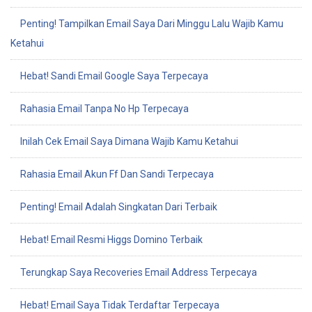
Penting! Tampilkan Email Saya Dari Minggu Lalu Wajib Kamu
Ketahui
Hebat! Sandi Email Google Saya Terpecaya
Rahasia Email Tanpa No Hp Terpecaya
Inilah Cek Email Saya Dimana Wajib Kamu Ketahui
Rahasia Email Akun Ff Dan Sandi Terpecaya
Penting! Email Adalah Singkatan Dari Terbaik
Hebat! Email Resmi Higgs Domino Terbaik
Terungkap Saya Recoveries Email Address Terpecaya
Hebat! Email Saya Tidak Terdaftar Terpecaya