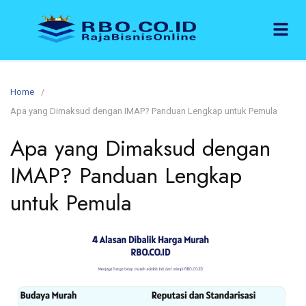
Home
Apa yang Dimaksud dengan IMAP? Panduan Lengkap untuk Pemula
Apa yang Dimaksud dengan
IMAP? Panduan Lengkap
untuk Pemula