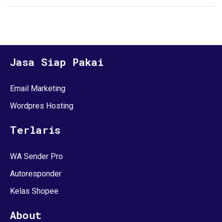
Jasa Siap Pakai
Email Marketing
Wordpres Hosting
Terlaris
WA Sender Pro
Autoresponder
Kelas Shopee
About