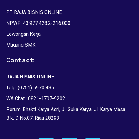
PT. RAJA BISNIS ONLINE
NPWP: 43.977.428.2-216.000
Lowongan Kerja
Magang SMK
Contact
RAJA BISNIS ONLINE
Telp. (0761) 5970 485
WA Chat : 0821-1707-9202
Perum. Bhakti Karya Asri, Jl. Suka Karya, Jl. Karya Masa
Blk. D No.07, Riau 28293